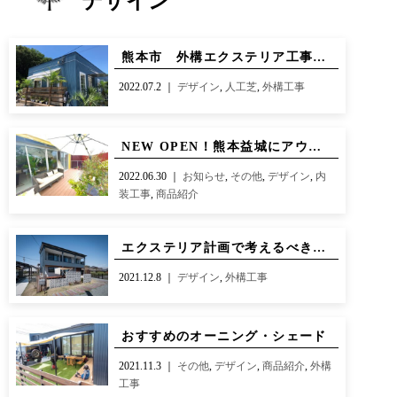
デザイン
CONTACT
BLOG
お知らせ
インスタグラム
熊本市 外構エクステリア工事進行中
INFORMATION
INSTAGRAM
2022.07.2 ｜
デザイン
,
人工芝
,
外構工事
オンラインショップ
ONLINE SHOP
NEW OPEN！熊本益城にアウトドアリビングのセレクトショップ【LaurelBEE×CENO】誕生
2022.06.30 ｜
お知らせ
,
その他
,
デザイン
,
内
装工事
,
商品紹介
エクステリア計画で考えるべきこと｜理想のお庭を造ろう
2021.12.8 ｜
デザイン
,
外構工事
おすすめのオーニング・シェード
2021.11.3 ｜
その他
,
デザイン
,
商品紹介
,
外構
工事