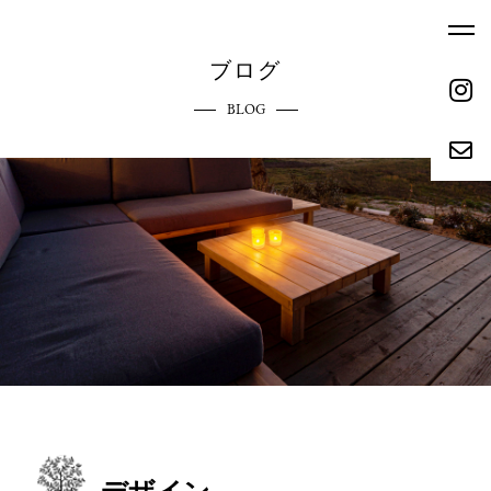
ブログ
BLOG
ホーム
エクステリアへのこだわり
HOME
COMMITMENT
ご依頼の流れ
参考価格
REQUEST FLOW
REFERENCE PRICE
キャンペーン
施工実績
CAMPAIGN
WORKS
リクルート
会社概要
RECRUIT
ABOUT
お問い合わせ
ブログ