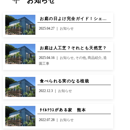
お知らせ
CONTACT
BLOG
お知らせ
インスタグラム
お庭の日よけ完全ガイド！シェード＆タープで快適グリーンライフ
INFORMATION
INSTAGRAM
2025.04.27 ｜
お知らせ
オンラインショップ
ONLINE SHOP
お庭は人工芝？それとも天然芝？
2025.04.16 ｜
お知らせ
,
その他
,
商品紹介
,
造
園工事
食べられる実のなる植栽
2022.12.3 ｜
お知らせ
ﾀｲﾙﾃﾗｽがある家 熊本
2022.07.28 ｜
お知らせ