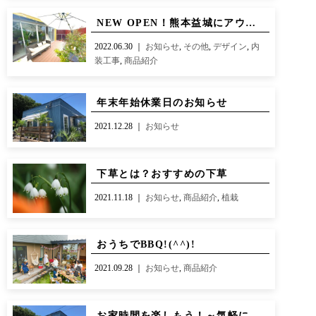
NEW OPEN！熊本益城にアウトドアリビングのセレクトショップ【LaurelBEE×CENO】誕生
2022.06.30 ｜
お知らせ
,
その他
,
デザイン
,
内
装工事
,
商品紹介
年末年始休業日のお知らせ
2021.12.28 ｜
お知らせ
下草とは？おすすめの下草
2021.11.18 ｜
お知らせ
,
商品紹介
,
植栽
おうちでBBQ!(^^)!
2021.09.28 ｜
お知らせ
,
商品紹介
お家時間を楽しもう！～気軽にキャンプやバーベキューが楽しめるお庭～