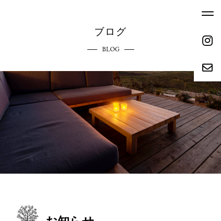
ブログ
BLOG
ホーム
エクステリアへのこだわり
HOME
COMMITMENT
ご依頼の流れ
参考価格
REQUEST FLOW
REFERENCE PRICE
キャンペーン
施工実績
CAMPAIGN
WORKS
リクルート
会社概要
RECRUIT
ABOUT
お問い合わせ
ブログ