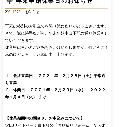
年末年始休業日のお知らせ
CONTACT
BLOG
2021.12.28 ｜
お知らせ
お知らせ
インスタグラム
INFORMATION
INSTAGRAM
平素は格別のお引立てを賜り誠にありがとうございます。
オンラインショップ
さて、誠に勝手ながら、年末年始中は下記の通り休業させ
ONLINE SHOP
ていただきます。
休業中は何かとご迷惑をおかけいたしますが、何とぞご了
承のほどよろしくお願い申し上げます。
１．最終営業日
２０２１年１２月２８日（火）平常通
り営業
２．休業日 ２０２１年１２月２９日（水）～２０２２
年１月４日（火） まで
【休業期間中の問合せ、お申込みについて】
WEBサイトページ最下段の「お見積りフォーム」から休