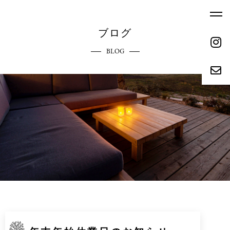
ブログ
BLOG
ホーム
エクステリアへのこだわり
HOME
COMMITMENT
ご依頼の流れ
参考価格
REQUEST FLOW
REFERENCE PRICE
キャンペーン
施工実績
CAMPAIGN
WORKS
リクルート
会社概要
RECRUIT
ABOUT
お問い合わせ
ブログ