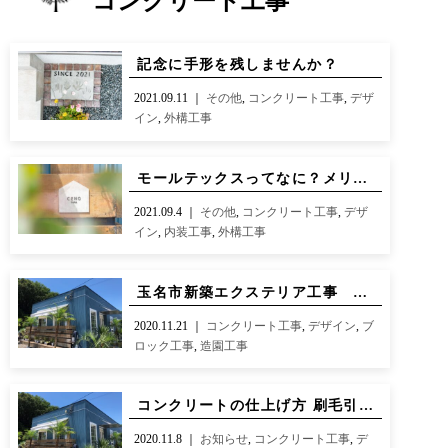
コンクリート工事
CONTACT
BLOG
お知らせ
インスタグラム
記念に手形を残しませんか？
INFORMATION
INSTAGRAM
2021.09.11 ｜
その他
,
コンクリート工事
,
デザ
オンラインショップ
イン
,
外構工事
ONLINE SHOP
モールテックスってなに？メリット・デメリットについて
2021.09.4 ｜
その他
,
コンクリート工事
,
デザ
イン
,
内装工事
,
外構工事
玉名市新築エクステリア工事 シンプルモダン②
2020.11.21 ｜
コンクリート工事
,
デザイン
,
ブ
ロック工事
,
造園工事
コンクリートの仕上げ方 刷毛引き/金鏝/洗い出し
2020.11.8 ｜
お知らせ
,
コンクリート工事
,
デ