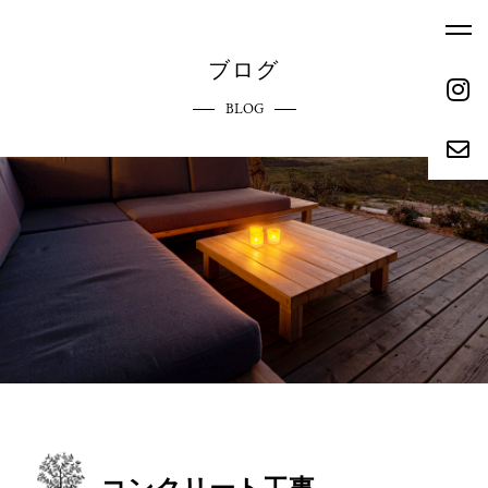
ブログ
BLOG
ホーム
エクステリアへのこだわり
HOME
COMMITMENT
ご依頼の流れ
参考価格
REQUEST FLOW
REFERENCE PRICE
キャンペーン
施工実績
CAMPAIGN
WORKS
リクルート
会社概要
RECRUIT
ABOUT
お問い合わせ
ブログ