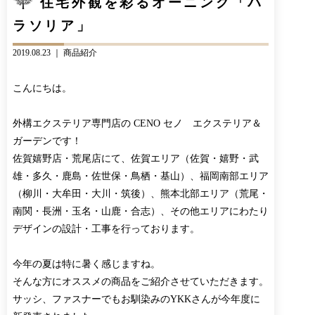
住宅外観を彩るオーニング「パ
CONTACT
BLOG
ラソリア」
お知らせ
インスタグラム
INFORMATION
INSTAGRAM
2019.08.23 ｜
商品紹介
オンラインショップ
こんにちは。
ONLINE SHOP
外構エクステリア専門店の CENO セノ エクステリア＆
ガーデンです！
佐賀嬉野店・荒尾店にて、佐賀エリア（佐賀・嬉野・武
雄・多久・鹿島・佐世保・鳥栖・基山）、福岡南部エリア
（柳川・大牟田・大川・筑後）、熊本北部エリア（荒尾・
南関・長洲・玉名・山鹿・合志）、その他エリアにわたり
デザインの設計・工事を行っております。
今年の夏は特に暑く感じますね。
そんな方にオススメの商品をご紹介させていただきます。
サッシ、ファスナーでもお馴染みのYKKさんが今年度に