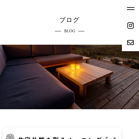
ブログ
BLOG
ホーム
エクステリアへのこだわり
HOME
COMMITMENT
ご依頼の流れ
参考価格
REQUEST FLOW
REFERENCE PRICE
キャンペーン
施工実績
CAMPAIGN
WORKS
リクルート
会社概要
RECRUIT
ABOUT
お問い合わせ
ブログ