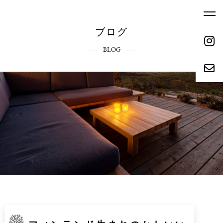
ブログ
BLOG
ホーム
エクステリアへのこだわり
HOME
COMMITMENT
ご依頼の流れ
参考価格
REQUEST FLOW
REFERENCE PRICE
キャンペーン
施工実績
CAMPAIGN
WORKS
リクルート
会社概要
RECRUIT
ABOUT
お問い合わせ
ブログ