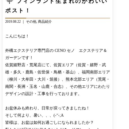
フィンランド生まれのかわいい
CONTACT
BLOG
ポスト！
お知らせ
インスタグラム
INFORMATION
INSTAGRAM
2019.08.22 ｜
その他
商品紹介
オンラインショップ
こんにちは！
ONLINE SHOP
外構エクステリア専門店の CENO セノ エクステリア＆
ガーデンです！
佐賀嬉野店・荒尾店にて、佐賀エリア（佐賀・嬉野・武
雄・多久・鹿島・佐世保・鳥栖・基山）、福岡南部エリア
（柳川・大牟田・大川・筑後）、熊本北部エリア（荒尾・
南関・長洲・玉名・山鹿・合志）、その他エリアにわたり
デザインの設計・工事を行っております。
お盆休みも終わり、日常が戻ってきましたね！
そして何より、暑い、、、(-“-;A
皆様は、お盆は如何お過ごしになられましたか？