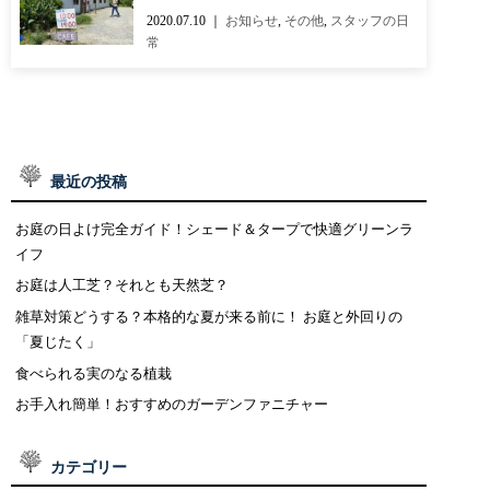
CONTACT
BLOG
2020.07.10 ｜
お知らせ
,
その他
,
スタッフの日
常
お知らせ
インスタグラム
INFORMATION
INSTAGRAM
オンラインショップ
ONLINE SHOP
最近の投稿
お庭の日よけ完全ガイド！シェード＆タープで快適グリーンラ
イフ
お庭は人工芝？それとも天然芝？
雑草対策どうする？本格的な夏が来る前に！ お庭と外回りの
「夏じたく」
食べられる実のなる植栽
お手入れ簡単！おすすめのガーデンファニチャー
カテゴリー