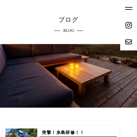
ブログ
BLOG
ホーム
エクステリアへのこだわり
HOME
COMMITMENT
ご依頼の流れ
参考価格
REQUEST FLOW
REFERENCE PRICE
キャンペーン
施工実績
CAMPAIGN
WORKS
リクルート
会社概要
RECRUIT
ABOUT
突撃！糸島研修！！
お問い合わせ
ブログ