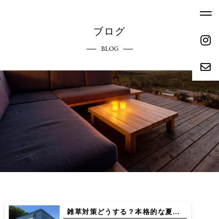
ブログ
BLOG
ホーム
エクステリアへのこだわり
HOME
COMMITMENT
ご依頼の流れ
参考価格
REQUEST FLOW
REFERENCE PRICE
キャンペーン
施工実績
CAMPAIGN
WORKS
リクルート
会社概要
RECRUIT
ABOUT
雑草対策どうする？本格的な夏が来る前に！ お庭と外回りの「夏じたく」
お問い合わせ
ブログ