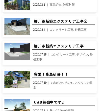
CONTACT
BLOG
2025.03.1 ｜
商品紹介
,
雑草対策
お知らせ
インスタグラム
INFORMATION
INSTAGRAM
柳川市新築エクステリア工事②
オンラインショップ
2020.08.4 ｜
コンクリート工事
,
外構工事
ONLINE SHOP
柳川市新築エクステリア工事
2020.07.28 ｜
コンクリート工事
,
デザイン
,
外
構工事
突撃！糸島研修！！
2020.07.10 ｜
お知らせ
,
その他
,
スタッフの日
常
CAD勉強中です♬
2020.07.3 ｜
新人CADの成長記