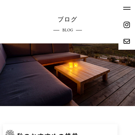
ブログ
BLOG
ホーム
エクステリアへのこだわり
HOME
COMMITMENT
ご依頼の流れ
参考価格
REQUEST FLOW
REFERENCE PRICE
キャンペーン
施工実績
CAMPAIGN
WORKS
リクルート
会社概要
RECRUIT
ABOUT
お問い合わせ
ブログ