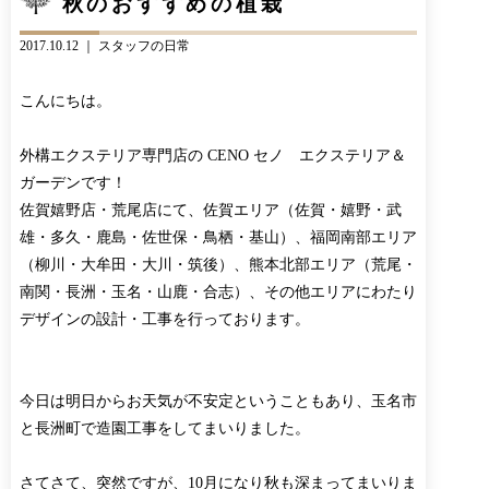
秋のおすすめの植栽
CONTACT
BLOG
2017.10.12 ｜
スタッフの日常
お知らせ
インスタグラム
INFORMATION
INSTAGRAM
こんにちは。
オンラインショップ
ONLINE SHOP
外構エクステリア専門店の CENO セノ エクステリア＆
ガーデンです！
佐賀嬉野店・荒尾店にて、佐賀エリア（佐賀・嬉野・武
雄・多久・鹿島・佐世保・鳥栖・基山）、福岡南部エリア
（柳川・大牟田・大川・筑後）、熊本北部エリア（荒尾・
南関・長洲・玉名・山鹿・合志）、その他エリアにわたり
デザインの設計・工事を行っております。
今日は明日からお天気が不安定ということもあり、玉名市
と長洲町で造園工事をしてまいりました。
さてさて、突然ですが、10月になり秋も深まってまいりま