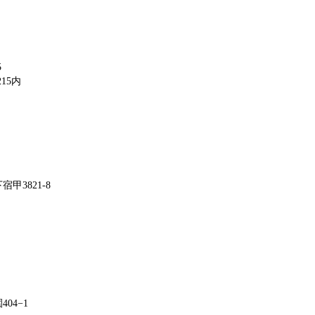
5
15内
甲3821-8
04−1