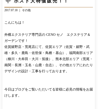
ポスト大特価販売！！
CONTACT
BLOG
2017.07.18 ｜
その他
お知らせ
インスタグラム
INFORMATION
INSTAGRAM
こんにちは！
オンラインショップ
ONLINE SHOP
外構エクステリア専門店の CENO セノ エクステリア＆
ガーデンです！
佐賀嬉野店・荒尾店にて、佐賀エリア（佐賀・嬉野・武
雄・多久・鹿島・佐世保・鳥栖・基山）、福岡南部エリア
（柳川・大牟田・大川・筑後）、熊本北部エリア（荒尾・
南関・長洲・玉名・山鹿・合志）、その他エリアにわたり
デザインの設計・工事を行っております。
今日はブログをご覧いただいてる皆様に必見の情報をお届
けします。