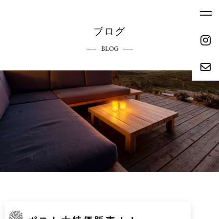
ブログ
BLOG
ホーム
エクステリアへのこだわり
HOME
COMMITMENT
ご依頼の流れ
参考価格
REQUEST FLOW
REFERENCE PRICE
キャンペーン
施工実績
CAMPAIGN
WORKS
リクルート
会社概要
RECRUIT
ABOUT
お問い合わせ
ブログ