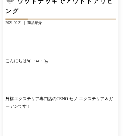
ウッドデッキでアウトドアリビ
CONTACT
BLOG
ング
お知らせ
インスタグラム
INFORMATION
INSTAGRAM
2021.09.21 ｜
商品紹介
オンラインショップ
ONLINE SHOP
こんにちは٩( ・ω・ )و
外構エクステリア専門店のCENO セノ エクステリア＆ガ
ーデンです！