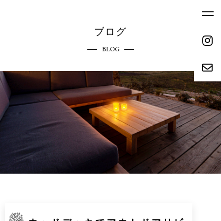
ブログ
BLOG
ホーム
エクステリアへのこだわり
HOME
COMMITMENT
ご依頼の流れ
参考価格
REQUEST FLOW
REFERENCE PRICE
キャンペーン
施工実績
CAMPAIGN
WORKS
リクルート
会社概要
RECRUIT
ABOUT
お問い合わせ
ブログ