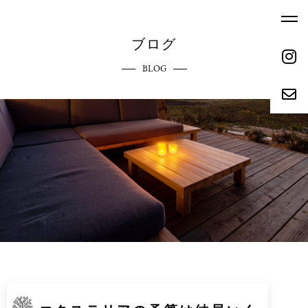
ブログ
BLOG
ホーム
エクステリアへのこだわり
HOME
COMMITMENT
ご依頼の流れ
参考価格
REQUEST FLOW
REFERENCE PRICE
キャンペーン
施工実績
CAMPAIGN
WORKS
リクルート
会社概要
RECRUIT
ABOUT
お問い合わせ
ブログ