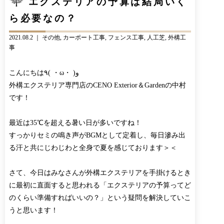
エクステリアの予算は結局いく
CONTACT
BLOG
ら必要なの？
お知らせ
インスタグラム
INFORMATION
INSTAGRAM
2021.08.2 ｜
その他
カーポート工事
フェンス工事
人工芝
外構工
事
オンラインショップ
ONLINE SHOP
こんにちは٩( ・ω・ )و
外構エクステリア専門店のCENO Exterior＆Gardenの中村
です！
最近は35℃を超える暑い日が多いですね！
すっかりセミの鳴き声がBGMとして定着し、毎日滲み出
る汗と共にじわじわと全身で夏を感じております＞＜
さて、今日はみなさんが外構エクステリアを手掛けるとき
に最初に直面すると思われる「エクステリアの予算ってど
のくらい準備すればいいの？」という疑問を解決していこ
うと思います！