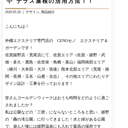
テラス屋根の活用方法！！
CONTACT
BLOG
2020.05.20 ｜
デザイン
商品紹介
お知らせ
インスタグラム
INFORMATION
INSTAGRAM
こんにちは！
オンラインショップ
ONLINE SHOP
外構エクステリア専門店の CENOセノ エクステリア＆
ガーデンです！
佐賀嬉野店・荒尾店にて、佐賀エリア（佐賀・嬉野・武
雄・多久・鹿島・佐世保・鳥栖・基山）福岡南部エリア
（柳川・大牟田・大川・筑後）熊本北部エリア（荒尾・南
関・長洲・玉名・山鹿・合志）、その他エリアにわたりデ
ザイン設計・工事を行っております！
皆さんゴールデンウィークはおうち時間をどのように過ご
されましたか？
私は公園などの「三密」にならないところをと思い、嬉野
の「轟の滝公園」に行ってきました！水と緑がある公園
で、遊んだ後には嬉野温泉にも入れて最高の場所です