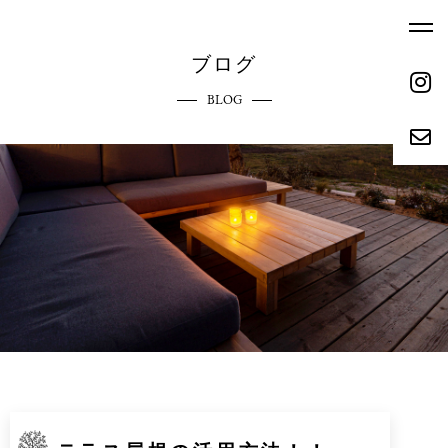
ブログ
BLOG
ホーム
エクステリアへのこだわり
HOME
COMMITMENT
ご依頼の流れ
参考価格
REQUEST FLOW
REFERENCE PRICE
キャンペーン
施工実績
CAMPAIGN
WORKS
リクルート
会社概要
RECRUIT
ABOUT
お問い合わせ
ブログ