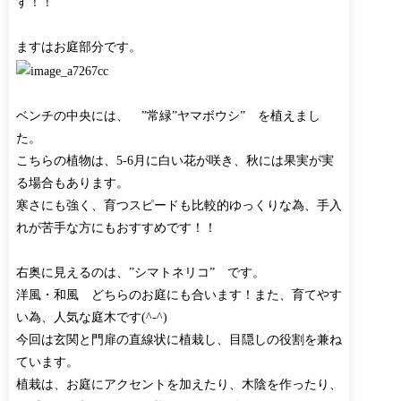
す！！
ますはお庭部分です。
ベンチの中央には、 ”常緑”ヤマボウシ” を植えまし
た。
こちらの植物は、5-6月に白い花が咲き、秋には果実が実
る場合もあります。
寒さにも強く、育つスピードも比較的ゆっくりな為、手入
れが苦手な方にもおすすめです！！
右奥に見えるのは、”シマトネリコ” です。
洋風・和風 どちらのお庭にも合います！また、育てやす
い為、人気な庭木です(^-^)
今回は玄関と門扉の直線状に植栽し、目隠しの役割を兼ね
ています。
植栽は、お庭にアクセントを加えたり、木陰を作ったり、