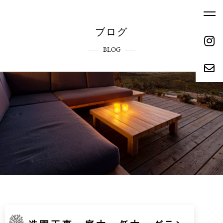
ブログ
BLOG
ホーム
エクステリアへのこだわり
HOME
COMMITMENT
ご依頼の流れ
参考価格
REQUEST FLOW
REFERENCE PRICE
キャンペーン
施工実績
CAMPAIGN
WORKS
リクルート
会社概要
RECRUIT
ABOUT
お問い合わせ
ブログ