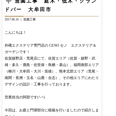
造園工事 庭木・低木・グラン
CONTACT
BLOG
ドバー 大牟田市
お知らせ
インスタグラム
INFORMATION
INSTAGRAM
2017.06.16 ｜
造園工事
オンラインショップ
こんにちは！
ONLINE SHOP
外構エクステリア専門店の CENO セノ エクステリア＆
ガーデンです！
佐賀嬉野店・荒尾店にて、佐賀エリア（佐賀・嬉野・武
雄・多久・鹿島・佐世保・鳥栖・基山）、福岡南部エリア
（柳川・大牟田・大川・筑後）、熊本北部エリア（荒尾・
南関・長洲・玉名・山鹿・合志）、その他エリアにわたり
デザインの設計・工事を行っております。
営業担当の阿部です(^-^)
今回は、お庭と門塀部分に植栽を行いましたので紹介しま