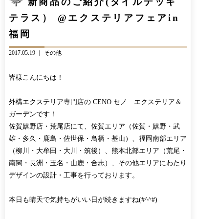
新商品のご紹介(タイルデッキ
CONTACT
BLOG
テラス） @エクステリアフェアin
お知らせ
インスタグラム
福岡
INFORMATION
INSTAGRAM
オンラインショップ
2017.05.19 ｜
その他
ONLINE SHOP
皆様こんにちは！
外構エクステリア専門店の CENO セノ エクステリア＆
ガーデンです！
佐賀嬉野店・荒尾店にて、佐賀エリア（佐賀・嬉野・武
雄・多久・鹿島・佐世保・鳥栖・基山）、福岡南部エリア
（柳川・大牟田・大川・筑後）、熊本北部エリア（荒尾・
南関・長洲・玉名・山鹿・合志）、その他エリアにわたり
デザインの設計・工事を行っております。
本日も晴天で気持ちがいい日が続きますね(#^^#)