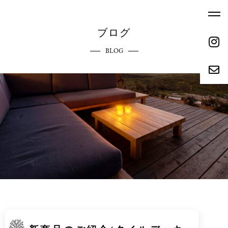
ブログ
BLOG
ホーム
エクステリアへのこだわり
HOME
COMMITMENT
ご依頼の流れ
参考価格
REQUEST FLOW
REFERENCE PRICE
キャンペーン
施工実績
CAMPAIGN
WORKS
リクルート
会社概要
RECRUIT
ABOUT
お問い合わせ
ブログ