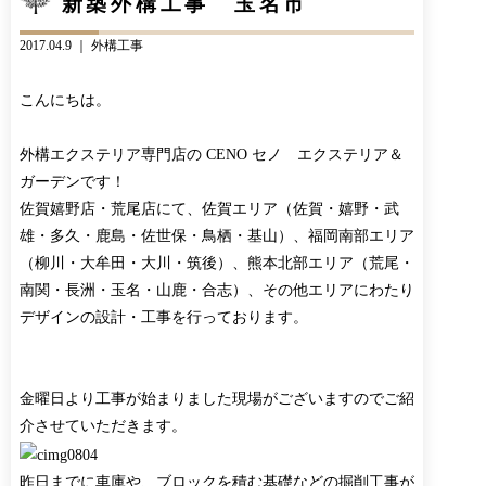
新築外構工事 玉名市
CONTACT
BLOG
2017.04.9 ｜
外構工事
お知らせ
インスタグラム
INFORMATION
INSTAGRAM
こんにちは。
オンラインショップ
ONLINE SHOP
外構エクステリア専門店の CENO セノ エクステリア＆
ガーデンです！
佐賀嬉野店・荒尾店にて、佐賀エリア（佐賀・嬉野・武
雄・多久・鹿島・佐世保・鳥栖・基山）、福岡南部エリア
（柳川・大牟田・大川・筑後）、熊本北部エリア（荒尾・
南関・長洲・玉名・山鹿・合志）、その他エリアにわたり
デザインの設計・工事を行っております。
金曜日より工事が始まりました現場がございますのでご紹
介させていただきます。
昨日までに車庫や、ブロックを積む基礎などの掘削工事が