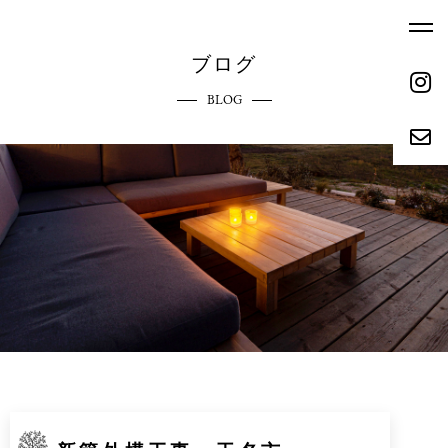
ブログ
BLOG
ホーム
エクステリアへのこだわり
HOME
COMMITMENT
ご依頼の流れ
参考価格
REQUEST FLOW
REFERENCE PRICE
キャンペーン
施工実績
CAMPAIGN
WORKS
リクルート
会社概要
RECRUIT
ABOUT
お問い合わせ
ブログ