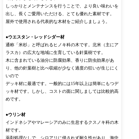
しっかりとメンテナンスを行うことで、より良い味わいを
出し、長くご愛用いただける、とても優れた素材です。
屋外で使用される代表的な木材をご紹介しましょう。
●ウエスタン・レッドシダー材
通称「米杉」と呼ばれるヒノキ科の木です。北米（主にア
ラスカ）の広大な地域に生育している針葉樹です。
木に含まれている油分に防腐効果、香りに防虫効果があ
り、他の針葉樹と比べ収縮が少なく過度の狂いが生じにく
いので
デッキ材に最適です。一般的には15年以上は簡単にもつデ
ッキ材です。しかし、コストの面に関しましては比較的高
めです。
●ウリン材
インドネシアやマレーシアのみに生息するクスノキ科の木
材です。
薬剤処理なしで、シロアリに侵されず耐久性があり、海中