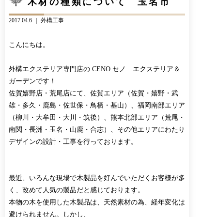
木材の種類について 玉名市
CONTACT
BLOG
2017.04.6 ｜
外構工事
お知らせ
インスタグラム
INFORMATION
INSTAGRAM
こんにちは。
オンラインショップ
ONLINE SHOP
外構エクステリア専門店の CENO セノ エクステリア＆
ガーデンです！
佐賀嬉野店・荒尾店にて、佐賀エリア（佐賀・嬉野・武
雄・多久・鹿島・佐世保・鳥栖・基山）、福岡南部エリア
（柳川・大牟田・大川・筑後）、熊本北部エリア（荒尾・
南関・長洲・玉名・山鹿・合志）、その他エリアにわたり
デザインの設計・工事を行っております。
最近、いろんな現場で木製品を好んでいただくお客様が多
く、改めて人気の製品だと感じております。
本物の木を使用した木製品は、天然素材の為、経年変化は
避けられません。しかし、