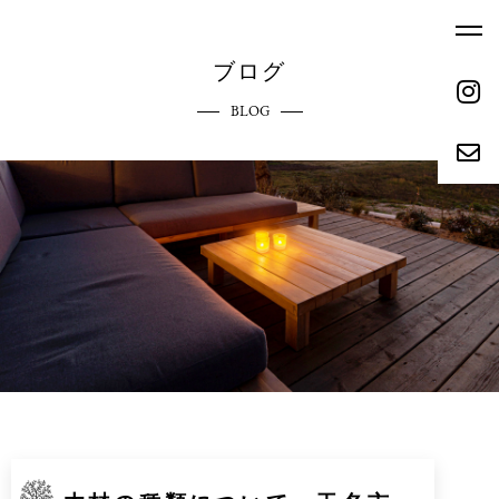
ブログ
BLOG
ホーム
エクステリアへのこだわり
HOME
COMMITMENT
ご依頼の流れ
参考価格
REQUEST FLOW
REFERENCE PRICE
キャンペーン
施工実績
CAMPAIGN
WORKS
リクルート
会社概要
RECRUIT
ABOUT
お問い合わせ
ブログ