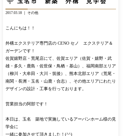
玉名市 新築 外構 見学会
CONTACT
BLOG
2017.03.18 ｜
その他
お知らせ
インスタグラム
INFORMATION
INSTAGRAM
こんにちは！！
オンラインショップ
ONLINE SHOP
外構エクステリア専門店の CENO セノ エクステリア＆
ガーデンです！
佐賀嬉野店・荒尾店にて、佐賀エリア（佐賀・嬉野・武
雄・多久・鹿島・佐世保・鳥栖・基山）、福岡南部エリア
（柳川・大牟田・大川・筑後）、熊本北部エリア（荒尾・
南関・長洲・玉名・山鹿・合志）、その他エリアにわたり
デザインの設計・工事を行っております。
営業担当の阿部です！
本日は、玉名 築地で実施しているアーバンホーム様の見
学会に
一緒に参加させて頂きました！(^^)