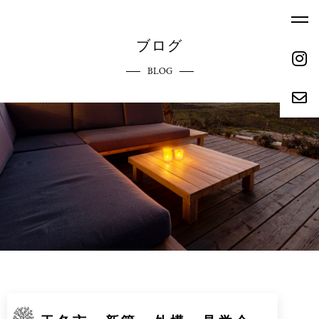
ブログ
BLOG
ホーム
エクステリアへのこだわり
HOME
COMMITMENT
ご依頼の流れ
参考価格
REQUEST FLOW
REFERENCE PRICE
キャンペーン
施工実績
CAMPAIGN
WORKS
リクルート
会社概要
RECRUIT
ABOUT
お問い合わせ
ブログ