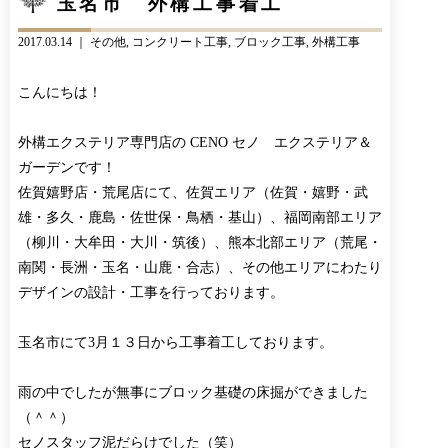
玉名市 外構工事着工
CONTACT
BLOG
2017.03.14 ｜
その他
コンクリート工事
ブロック工事
外構工事
お知らせ
インスタグラム
INFORMATION
INSTAGRAM
こんにちは！
オンラインショップ
ONLINE SHOP
外構エクステリア専門店の CENO セノ エクステリア＆
ガーデンです！
佐賀嬉野店・荒尾店にて、佐賀エリア（佐賀・嬉野・武
雄・多久・鹿島・佐世保・鳥栖・基山）、福岡南部エリア
（柳川・大牟田・大川・筑後）、熊本北部エリア（荒尾・
南関・長洲・玉名・山鹿・合志）、その他エリアにわたり
デザインの設計・工事を行っております。
玉名市にて3月１３日から工事着工しております。
雨の中でしたが無事にブロック基礎の床掘ができました
（＾＾）
セノスタッフ泥だらけでした（笑）