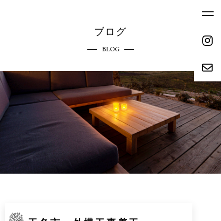
ブログ
BLOG
ホーム
エクステリアへのこだわり
HOME
COMMITMENT
ご依頼の流れ
参考価格
REQUEST FLOW
REFERENCE PRICE
キャンペーン
施工実績
CAMPAIGN
WORKS
リクルート
会社概要
RECRUIT
ABOUT
お問い合わせ
ブログ