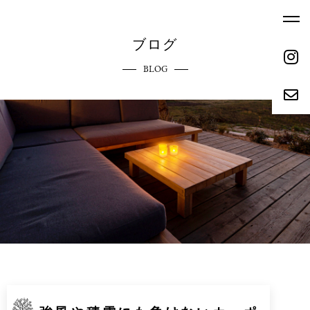
ブログ
BLOG
ホーム
エクステリアへのこだわり
HOME
COMMITMENT
ご依頼の流れ
参考価格
REQUEST FLOW
REFERENCE PRICE
キャンペーン
施工実績
CAMPAIGN
WORKS
リクルート
会社概要
RECRUIT
ABOUT
お問い合わせ
ブログ