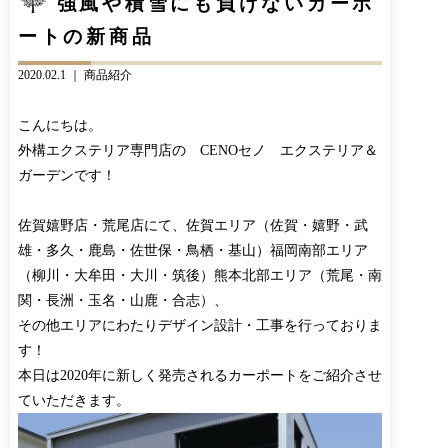
強風や積雪にも負けないカーポ
CONTACT
BLOG
ートの新商品
お知らせ
インスタグラム
INFORMATION
INSTAGRAM
2020.02.1 ｜
商品紹介
オンラインショップ
こんにちは。
ONLINE SHOP
外構エクステリア専門店の CENOセノ エクステリア＆
ガーデンです！
佐賀嬉野店・荒尾店にて、佐賀エリア（佐賀・嬉野・武
雄・多久・鹿島・佐世保・鳥栖・基山）福岡南部エリア
（柳川・大牟田・大川・筑後）熊本北部エリア（荒尾・南
関・長洲・玉名・山鹿・合志）、
その他エリアにわたりデザイン設計・工事を行っておりま
す！
本日は2020年に新しく発売されるカーポートをご紹介させ
ていただきます。