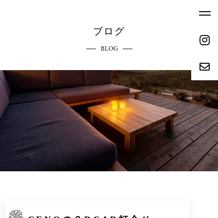
ブログ
BLOG
ホーム
エクステリアへのこだわり
HOME
COMMITMENT
ご依頼の流れ
参考価格
REQUEST FLOW
REFERENCE PRICE
キャンペーン
施工実績
CAMPAIGN
WORKS
リクルート
会社概要
RECRUIT
ABOUT
お問い合わせ
ブログ