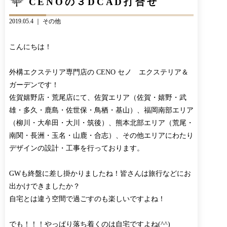
CENOの３DCAD打合せ
CONTACT
BLOG
2019.05.4 ｜
その他
お知らせ
インスタグラム
INFORMATION
INSTAGRAM
こんにちは！
オンラインショップ
ONLINE SHOP
外構エクステリア専門店の CENO セノ エクステリア＆
ガーデンです！
佐賀嬉野店・荒尾店にて、佐賀エリア（佐賀・嬉野・武
雄・多久・鹿島・佐世保・鳥栖・基山）、福岡南部エリア
（柳川・大牟田・大川・筑後）、熊本北部エリア（荒尾・
南関・長洲・玉名・山鹿・合志）、その他エリアにわたり
デザインの設計・工事を行っております。
GWも終盤に差し掛かりましたね！皆さんは旅行などにお
出かけできましたか？
自宅とは違う空間で過ごすのも楽しいですよね！
でも！！！やっぱり落ち着くのは自宅ですよね(^^)