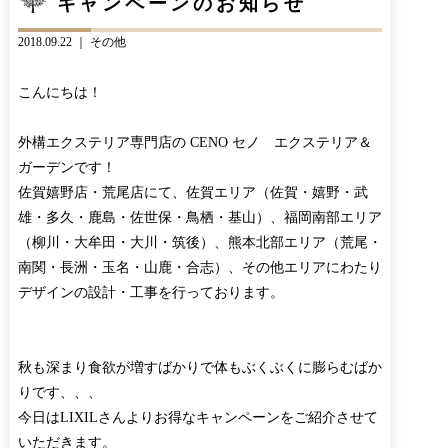
キャンペーンのお知らせ
CONTACT
BLOG
2018.09.22 ｜
その他
お知らせ
インスタグラム
INFORMATION
INSTAGRAM
こんにちは！
オンラインショップ
ONLINE SHOP
外構エクステリア専門店の CENO セノ エクステリア＆
ガーデンです！
佐賀嬉野店・荒尾店にて、佐賀エリア（佐賀・嬉野・武
雄・多久・鹿島・佐世保・鳥栖・基山）、福岡南部エリア
（柳川・大牟田・大川・筑後）、熊本北部エリア（荒尾・
南関・長洲・玉名・山鹿・合志）、その他エリアにわたり
デザインの設計・工事を行っております。
秋も深まり食欲が増すばかりで体もぶくぶくに膨らむばか
りです、、、
今日はLIXILさんよりお得なキャンペーンをご紹介させて
いただきます。