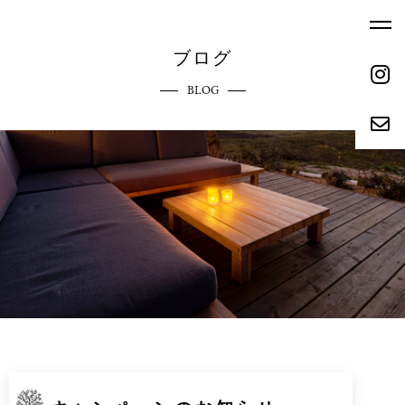
ブログ
BLOG
ホーム
エクステリアへのこだわり
HOME
COMMITMENT
ご依頼の流れ
参考価格
REQUEST FLOW
REFERENCE PRICE
キャンペーン
施工実績
CAMPAIGN
WORKS
リクルート
会社概要
RECRUIT
ABOUT
お問い合わせ
ブログ