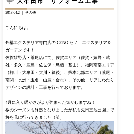
大牟田市 リフォーム工事
CONTACT
BLOG
2018.04.2 ｜
その他
お知らせ
インスタグラム
INFORMATION
INSTAGRAM
こんにちは。
オンラインショップ
ONLINE SHOP
外構エクステリア専門店の CENO セノ エクステリア＆
ガーデンです！
佐賀嬉野店・荒尾店にて、佐賀エリア（佐賀・嬉野・武
雄・多久・鹿島・佐世保・鳥栖・基山）、福岡南部エリア
（柳川・大牟田・大川・筑後）、熊本北部エリア（荒尾・
南関・長洲・玉名・山鹿・合志）、その他エリアにわたり
デザインの設計・工事を行っております。
4月に入り暖かさがより強まった気がしますね！
桜のシーズンも終盤となりましたが私も先日三池公園まで
桜を見に行ってきました（笑）