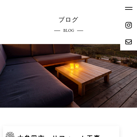
ブログ
BLOG
ホーム
エクステリアへのこだわり
HOME
COMMITMENT
ご依頼の流れ
参考価格
REQUEST FLOW
REFERENCE PRICE
キャンペーン
施工実績
CAMPAIGN
WORKS
リクルート
会社概要
RECRUIT
ABOUT
お問い合わせ
ブログ