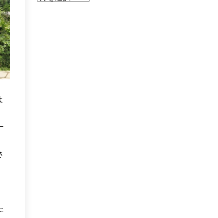
よ
ー
さ
た