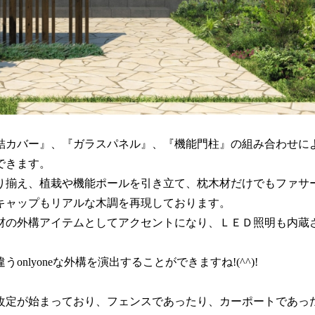
結カバー』、『ガラスパネル』、『機能門柱』の組み合わせに
できます。
り揃え、植栽や機能ポールを引き立て、枕木材だけでもファサ
キャップもリアルな木調を再現しております。
材の外構アイテムとしてアクセントになり、ＬＥＤ照明も内蔵
lyoneな外構を演出することができますね!(^^)!
改定が始まっており、フェンスであったり、カーポートであっ