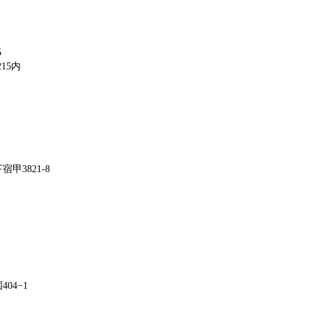
5
15内
甲3821-8
04−1