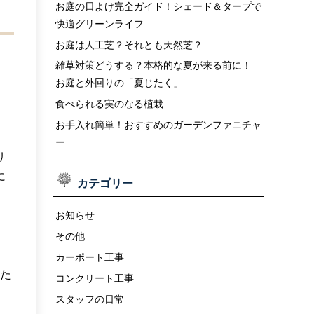
お庭の日よけ完全ガイド！シェード＆タープで
快適グリーンライフ
お庭は人工芝？それとも天然芝？
雑草対策どうする？本格的な夏が来る前に！
お庭と外回りの「夏じたく」
食べられる実のなる植栽
お手入れ簡単！おすすめのガーデンファニチャ
ー
リ
に
カテゴリー
お知らせ
その他
カーポート工事
、た
コンクリート工事
スタッフの日常