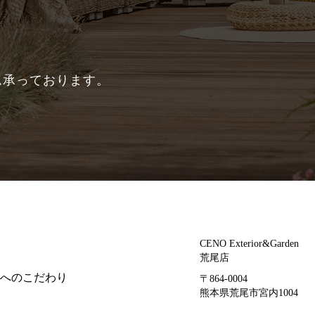
ム承っております。
CENO Exterior&Garden
荒尾店
へのこだわり
〒864-0004
熊本県荒尾市宮内1004