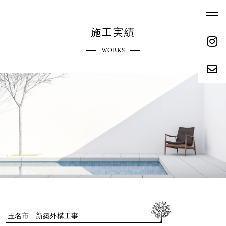
施工実績
WORKS
ホーム
エクステリアへのこだわり
HOME
COMMITMENT
ご依頼の流れ
参考価格
REQUEST FLOW
REFERENCE PRICE
キャンペーン
施工実績
CAMPAIGN
WORKS
リクルート
会社概要
RECRUIT
ABOUT
玉名市 新築外構工事
お問い合わせ
ブログ