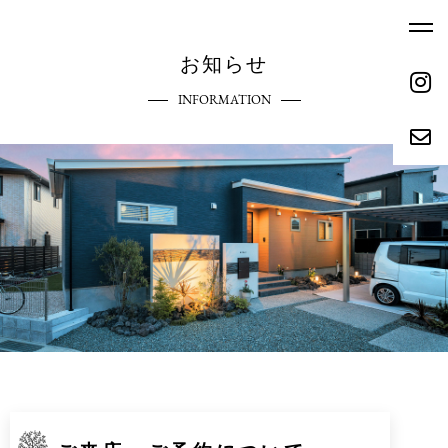
お知らせ
INFORMATION
ホーム
エクステリアへのこだわり
HOME
COMMITMENT
ご依頼の流れ
参考価格
REQUEST FLOW
REFERENCE PRICE
キャンペーン
施工実績
CAMPAIGN
WORKS
リクルート
会社概要
RECRUIT
ABOUT
お問い合わせ
ブログ