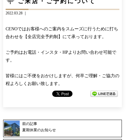
ご来店・ご予約について
CONTACT
BLOG
2022.03.28 ｜
お知らせ
インスタグラム
INFORMATION
INSTAGRAM
CENOではお客様へのご案内をスムーズに行うために打ち
オンラインショップ
合わせを【全店完全予約制】にて承っております。
ONLINE SHOP
ご予約はお電話・インスタ・HPよりお問い合わせ可能で
す。
皆様にはご不便をおかけしますが、何卒ご理解・ご協力の
程よろしくお願い致します。
前の記事
夏期休業のお知らせ